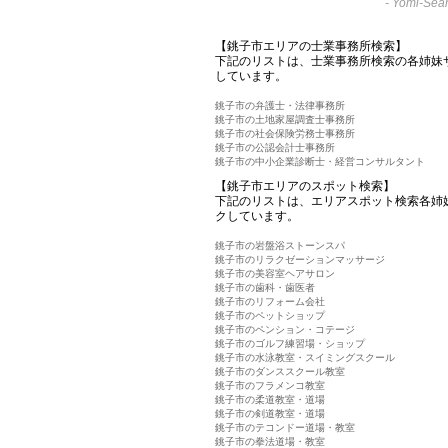
-
Yomi-Sear
【銚子市エリアの士業事務所検索】
下記のリストは、士業事務所検索の各姉妹
しています。
銚子市の弁護士・法律事務所
銚子市の土地家屋調査士事務所
銚子市の社会保険労務士事務所
銚子市の公認会計士事務所
銚子市の中小企業診断士・経営コンサルタント
【銚子市エリアのスポット検索】
下記のリストは、エリアスポット検索各姉
クしています。
銚子市の岩盤浴ストーンスパ
銚子市のリラクゼーションマッサージ
銚子市の美容室ヘアサロン
銚子市の歯科・歯医者
銚子市のリフォーム会社
銚子市のペットショップ
銚子市のペンション・コテージ
銚子市のゴルフ練習場・ショップ
銚子市の水泳教室・スイミングスクール
銚子市のダンススクール教室
銚子市のフラメンコ教室
銚子市の柔道教室・道場
銚子市の剣道教室・道場
銚子市のテコンドー道場・教室
銚子市の拳法道場・教室