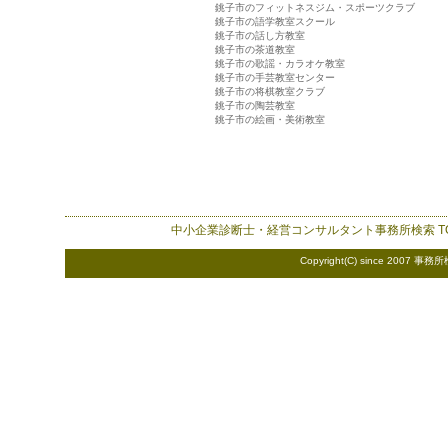
銚子市のフィットネスジム・スポーツクラブ
銚子市の語学教室スクール
銚子市の話し方教室
銚子市の茶道教室
銚子市の歌謡・カラオケ教室
銚子市の手芸教室センター
銚子市の将棋教室クラブ
銚子市の陶芸教室
銚子市の絵画・美術教室
中小企業診断士・経営コンサルタント事務所検索
T
Copyright(C) since 2007
事務所