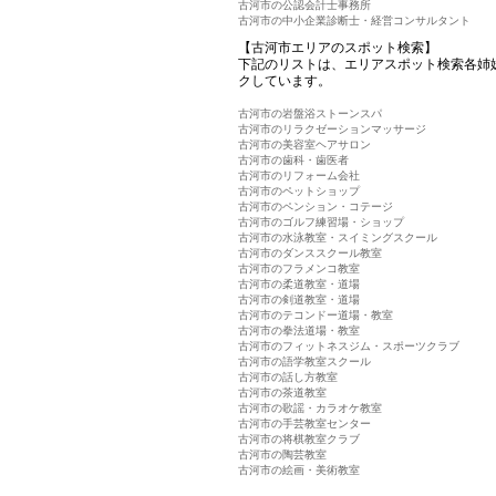
古河市の公認会計士事務所
古河市の中小企業診断士・経営コンサルタント
【古河市エリアのスポット検索】
下記のリストは、エリアスポット検索各姉
クしています。
古河市の岩盤浴ストーンスパ
古河市のリラクゼーションマッサージ
古河市の美容室ヘアサロン
古河市の歯科・歯医者
古河市のリフォーム会社
古河市のペットショップ
古河市のペンション・コテージ
古河市のゴルフ練習場・ショップ
古河市の水泳教室・スイミングスクール
古河市のダンススクール教室
古河市のフラメンコ教室
古河市の柔道教室・道場
古河市の剣道教室・道場
古河市のテコンドー道場・教室
古河市の拳法道場・教室
古河市のフィットネスジム・スポーツクラブ
古河市の語学教室スクール
古河市の話し方教室
古河市の茶道教室
古河市の歌謡・カラオケ教室
古河市の手芸教室センター
古河市の将棋教室クラブ
古河市の陶芸教室
古河市の絵画・美術教室