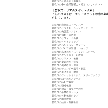
笛吹市の公認会計士事務所
笛吹市の中小企業診断士・経営コンサルタント
【笛吹市エリアのスポット検索】
下記のリストは、エリアスポット検索各姉
クしています。
笛吹市の岩盤浴ストーンスパ
笛吹市のリラクゼーションマッサージ
笛吹市の美容室ヘアサロン
笛吹市の歯科・歯医者
笛吹市のリフォーム会社
笛吹市のペットショップ
笛吹市のペンション・コテージ
笛吹市のゴルフ練習場・ショップ
笛吹市の水泳教室・スイミングスクール
笛吹市のダンススクール教室
笛吹市のフラメンコ教室
笛吹市の柔道教室・道場
笛吹市の剣道教室・道場
笛吹市のテコンドー道場・教室
笛吹市の拳法道場・教室
笛吹市のフィットネスジム・スポーツクラブ
笛吹市の語学教室スクール
笛吹市の話し方教室
笛吹市の茶道教室
笛吹市の歌謡・カラオケ教室
笛吹市の手芸教室センター
笛吹市の将棋教室クラブ
笛吹市の陶芸教室
笛吹市の絵画・美術教室