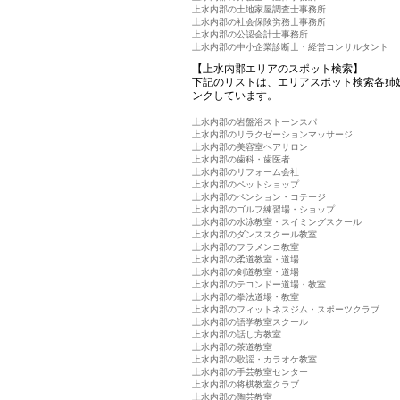
上水内郡の土地家屋調査士事務所
上水内郡の社会保険労務士事務所
上水内郡の公認会計士事務所
上水内郡の中小企業診断士・経営コンサルタント
【上水内郡エリアのスポット検索】
下記のリストは、エリアスポット検索各姉
ンクしています。
上水内郡の岩盤浴ストーンスパ
上水内郡のリラクゼーションマッサージ
上水内郡の美容室ヘアサロン
上水内郡の歯科・歯医者
上水内郡のリフォーム会社
上水内郡のペットショップ
上水内郡のペンション・コテージ
上水内郡のゴルフ練習場・ショップ
上水内郡の水泳教室・スイミングスクール
上水内郡のダンススクール教室
上水内郡のフラメンコ教室
上水内郡の柔道教室・道場
上水内郡の剣道教室・道場
上水内郡のテコンドー道場・教室
上水内郡の拳法道場・教室
上水内郡のフィットネスジム・スポーツクラブ
上水内郡の語学教室スクール
上水内郡の話し方教室
上水内郡の茶道教室
上水内郡の歌謡・カラオケ教室
上水内郡の手芸教室センター
上水内郡の将棋教室クラブ
上水内郡の陶芸教室