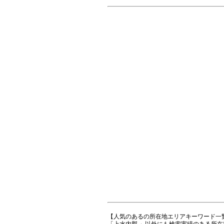
【人気のあるの所在地エリアキーワード一
「上水内郡 」以外にも検索実績のある所