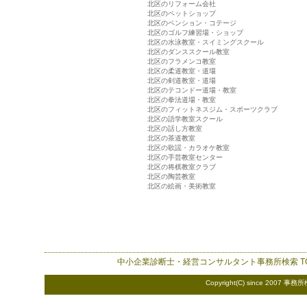
北区のリフォーム会社
北区のペットショップ
北区のペンション・コテージ
北区のゴルフ練習場・ショップ
北区の水泳教室・スイミングスクール
北区のダンススクール教室
北区のフラメンコ教室
北区の柔道教室・道場
北区の剣道教室・道場
北区のテコンドー道場・教室
北区の拳法道場・教室
北区のフィットネスジム・スポーツクラブ
北区の語学教室スクール
北区の話し方教室
北区の茶道教室
北区の歌謡・カラオケ教室
北区の手芸教室センター
北区の将棋教室クラブ
北区の陶芸教室
北区の絵画・美術教室
中小企業診断士・経営コンサルタント事務所検索
T
Copyright(C) since 2007
事務所