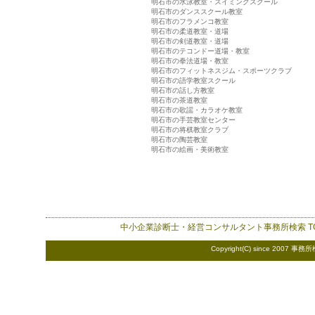
明石市の水泳教室・スイミングスクール
明石市のダンススクール教室
明石市のフラメンコ教室
明石市の柔道教室・道場
明石市の剣道教室・道場
明石市のテコンドー道場・教室
明石市の拳法道場・教室
明石市のフィットネスジム・スポーツクラブ
明石市の語学教室スクール
明石市の話し方教室
明石市の茶道教室
明石市の歌謡・カラオケ教室
明石市の手芸教室センター
明石市の将棋教室クラブ
明石市の陶芸教室
明石市の絵画・美術教室
中小企業診断士・経営コンサルタント事務所検索
T
Copyright(C) since 2007
事務所