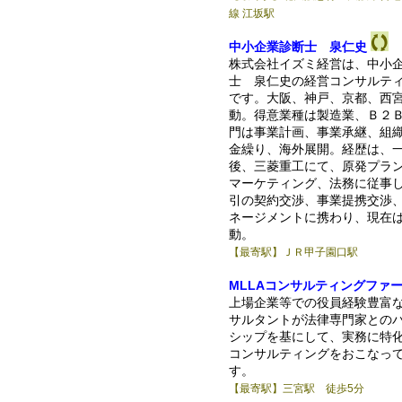
線 江坂駅
中小企業診断士 泉仁史
株式会社イズミ経営は、中小
士 泉仁史の経営コンサルテ
です。大阪、神戸、京都、西
動。得意業種は製造業、Ｂ２
門は事業計画、事業承継、組
金繰り、海外展開。経歴は、
後、三菱重工にて、原発プラ
マーケティング、法務に従事
引の契約交渉、事業提携交渉
ネージメントに携わり、現在
動。
【最寄駅】ＪＲ甲子園口駅
MLLAコンサルティングファ
上場企業等での役員経験豊富
サルタントが法律専門家との
シップを基にして、実務に特
コンサルティングをおこなっ
す。
【最寄駅】三宮駅 徒歩5分