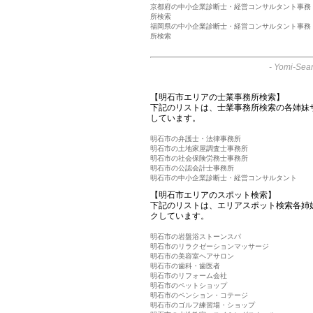
京都府の中小企業診断士・経営コンサルタント事務
所検索
福岡県の中小企業診断士・経営コンサルタント事務
所検索
-
Yomi-Sear
【明石市エリアの士業事務所検索】
下記のリストは、士業事務所検索の各姉妹
しています。
明石市の弁護士・法律事務所
明石市の土地家屋調査士事務所
明石市の社会保険労務士事務所
明石市の公認会計士事務所
明石市の中小企業診断士・経営コンサルタント
【明石市エリアのスポット検索】
下記のリストは、エリアスポット検索各姉
クしています。
明石市の岩盤浴ストーンスパ
明石市のリラクゼーションマッサージ
明石市の美容室ヘアサロン
明石市の歯科・歯医者
明石市のリフォーム会社
明石市のペットショップ
明石市のペンション・コテージ
明石市のゴルフ練習場・ショップ