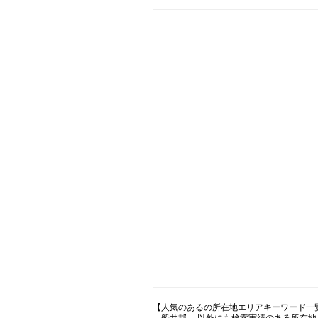
【人気のあるの所在地エリアキーワード一
「船井郡 」以外にも検索実績のある所在