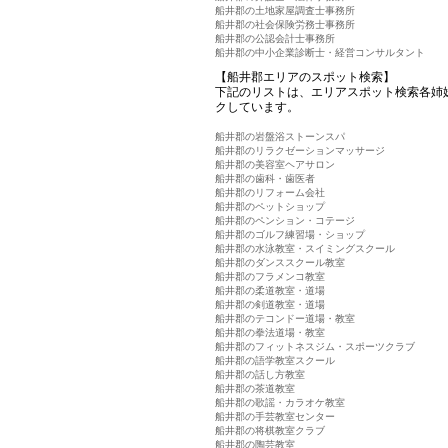
船井郡の土地家屋調査士事務所
船井郡の社会保険労務士事務所
船井郡の公認会計士事務所
船井郡の中小企業診断士・経営コンサルタント
【船井郡エリアのスポット検索】
下記のリストは、エリアスポット検索各姉
クしています。
船井郡の岩盤浴ストーンスパ
船井郡のリラクゼーションマッサージ
船井郡の美容室ヘアサロン
船井郡の歯科・歯医者
船井郡のリフォーム会社
船井郡のペットショップ
船井郡のペンション・コテージ
船井郡のゴルフ練習場・ショップ
船井郡の水泳教室・スイミングスクール
船井郡のダンススクール教室
船井郡のフラメンコ教室
船井郡の柔道教室・道場
船井郡の剣道教室・道場
船井郡のテコンドー道場・教室
船井郡の拳法道場・教室
船井郡のフィットネスジム・スポーツクラブ
船井郡の語学教室スクール
船井郡の話し方教室
船井郡の茶道教室
船井郡の歌謡・カラオケ教室
船井郡の手芸教室センター
船井郡の将棋教室クラブ
船井郡の陶芸教室