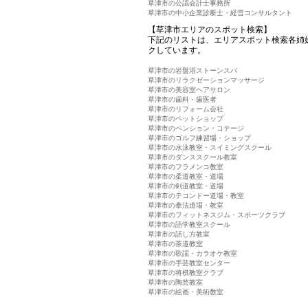
草津市の公認会計士事務所
草津市の中小企業診断士・経営コンサルタント
【草津市エリアのスポット検索】
下記のリストは、エリアスポット検索各姉
クしています。
草津市の岩盤浴ストーンスパ
草津市のリラクゼーションマッサージ
草津市の美容室ヘアサロン
草津市の歯科・歯医者
草津市のリフォーム会社
草津市のペットショップ
草津市のペンション・コテージ
草津市のゴルフ練習場・ショップ
草津市の水泳教室・スイミングスクール
草津市のダンススクール教室
草津市のフラメンコ教室
草津市の柔道教室・道場
草津市の剣道教室・道場
草津市のテコンドー道場・教室
草津市の拳法道場・教室
草津市のフィットネスジム・スポーツクラブ
草津市の語学教室スクール
草津市の話し方教室
草津市の茶道教室
草津市の歌謡・カラオケ教室
草津市の手芸教室センター
草津市の将棋教室クラブ
草津市の陶芸教室
草津市の絵画・美術教室