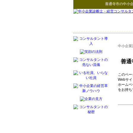
善通寺市
の
中小
中小企業
善通
このペー
Webサ
ホームペ
をお持ち