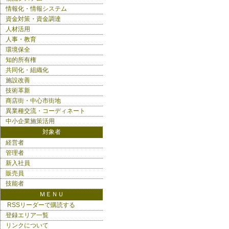
情報化・情報システム
資金対策・資金調達
人材活用
人事・教育
環境保全
知的所有権
共同化・組織化
施設改善
技術革新
商店街・中心市街地
異業種交流・コーディネート
中小企業施策活用
対象者
経営者
管理者
新入社員
販売員
技能者
ＭＥＮＵ
RSSリーダーで購読する
登録エリア一覧
リンクについて