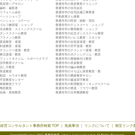
美容室ヘアサロン
善通寺市の美容整形クリニック
歯科・歯医者
善通寺市の住宅会社
リフォーム会社
善通寺市の住宅設備工事業者
ペットショップ
不動産屋さん検索
ペンション・コテージ
善通寺市の民宿・旅館・宿坊
ゴルフ練習場・ショップ
善通寺市のテニスコート・ショップ
水泳教室・スイミングスクール
善通寺市の乗馬教室・ショップ
ダンススクール教室
善通寺市の社交ダンススクール教室
フラメンコ教室
善通寺市のバレエ教室・スタジオ
柔道教室・道場
善通寺市の合気道道場・教室
剣道教室・道場
善通寺市の空手道場・教室
テコンドー道場・教室
善通寺市のテコンドー道場・教室
拳法道場・教室
善通寺市のボクシングジム・教室
フィットネスジム・スポーツクラブ
善通寺市の着物着付け教室
語学教室スクール
善通寺市の音楽教室
話し方教室
善通寺市の編み物教室
茶道教室
善通寺市のそろばん珠算教室・塾
歌謡・カラオケ教室
善通寺市の囲碁教室サロン
手芸教室センター
善通寺市の書道習字教室
将棋教室クラブ
善通寺市の料理教室クッキングスクール
陶芸教室
善通寺市の華道・フラワー教室
絵画・美術教室
善通寺市の日本舞踊教室
・経営コンサルタント事務所検索
TOP ｜
免責事項
｜
リンクについて
｜
相互リンク
Copyright(C) since 2007
事務所検索／ホームページパートナー
All Rights Reserved.