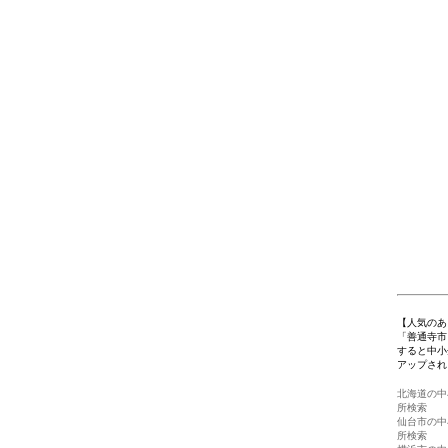
【人気のあ
「善通寺市
すると中小
アップされ
北海道の中
所検索
仙台市の中
所検索