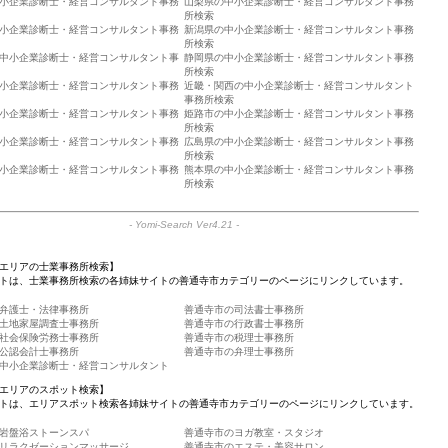
小企業診断士・経営コンサルタント事務
山梨県の中小企業診断士・経営コンサルタント事務
所検索
小企業診断士・経営コンサルタント事務
新潟県の中小企業診断士・経営コンサルタント事務
所検索
中小企業診断士・経営コンサルタント事
静岡県の中小企業診断士・経営コンサルタント事務
所検索
小企業診断士・経営コンサルタント事務
近畿・関西の中小企業診断士・経営コンサルタント
事務所検索
小企業診断士・経営コンサルタント事務
姫路市の中小企業診断士・経営コンサルタント事務
所検索
小企業診断士・経営コンサルタント事務
広島県の中小企業診断士・経営コンサルタント事務
所検索
小企業診断士・経営コンサルタント事務
熊本県の中小企業診断士・経営コンサルタント事務
所検索
-
Yomi-Search Ver4.21
-
エリアの士業事務所検索】
トは、士業事務所検索の各姉妹サイトの善通寺市カテゴリーのページにリンクしています。
弁護士・法律事務所
善通寺市の司法書士事務所
土地家屋調査士事務所
善通寺市の行政書士事務所
社会保険労務士事務所
善通寺市の税理士事務所
公認会計士事務所
善通寺市の弁理士事務所
中小企業診断士・経営コンサルタント
エリアのスポット検索】
トは、エリアスポット検索各姉妹サイトの善通寺市カテゴリーのページにリンクしています。
岩盤浴ストーンスパ
善通寺市のヨガ教室・スタジオ
リラクゼーションマッサージ
善通寺市のエステ・美容サロン