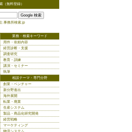
索（無料登録）
.事務所検索.jp
業務・検索キーワード
用件・依頼内容
経営診断・支援
調査研究
教育・訓練
講演・セミナー
執筆
相談テーマ・専門分野
創業・ベンチャー
新分野進出
海外展開
転業・廃業
生産システム
製品・商品化研究開発
経営戦略
マーケティング
物流システム