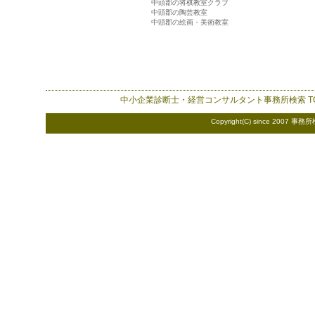
中頭郡の将棋教室クラブ
中頭郡の陶芸教室
中頭郡の絵画・美術教室
中小企業診断士・経営コンサルタント事務所検索
T
Copyright(C) since 2007
事務所