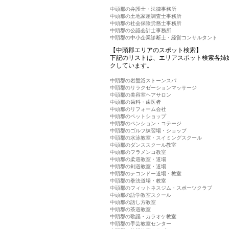
中頭郡の弁護士・法律事務所
中頭郡の土地家屋調査士事務所
中頭郡の社会保険労務士事務所
中頭郡の公認会計士事務所
中頭郡の中小企業診断士・経営コンサルタント
【中頭郡エリアのスポット検索】
下記のリストは、エリアスポット検索各姉
クしています。
中頭郡の岩盤浴ストーンスパ
中頭郡のリラクゼーションマッサージ
中頭郡の美容室ヘアサロン
中頭郡の歯科・歯医者
中頭郡のリフォーム会社
中頭郡のペットショップ
中頭郡のペンション・コテージ
中頭郡のゴルフ練習場・ショップ
中頭郡の水泳教室・スイミングスクール
中頭郡のダンススクール教室
中頭郡のフラメンコ教室
中頭郡の柔道教室・道場
中頭郡の剣道教室・道場
中頭郡のテコンドー道場・教室
中頭郡の拳法道場・教室
中頭郡のフィットネスジム・スポーツクラブ
中頭郡の語学教室スクール
中頭郡の話し方教室
中頭郡の茶道教室
中頭郡の歌謡・カラオケ教室
中頭郡の手芸教室センター